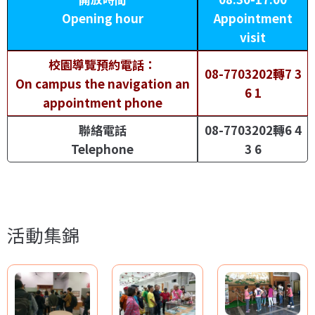
Opening hour
Appointment
visit
校園導覽預約電話：
08-7703202轉7 3
On campus the navigation an
6 1
appointment phone
聯絡電話
08-7703202轉6 4
Telephone
3 6
活動集錦