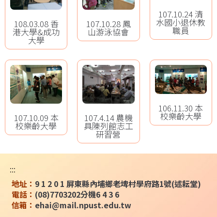
107.10.24 清
水國小退休教
108.03.08 香
107.10.28 鳳
職員
港大學&成功
山游泳協會
大學
106.11.30 本
校樂齡大學
107.10.09 本
107.4.14 農機
校樂齡大學
具陳列館志工
研習營
:::
地址：
9 1 2 0 1 屏東縣內埔鄉老埤村學府路1號(述耘堂)
電話：
(08)7703202分機6 4 3 6
信箱：
ehai@mail.npust.edu.tw