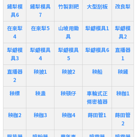
鏟犁模
鏟犁模具
竹製割耙
大型刮板
改良犁
具6
7
在來犁
在來犁5
山坡用鋤
犁鐴模具1
犁鐴模
4
具
具2
犁鐴模
犁鐴模具
犁鐴模具
犁鐴模具6
直播器
具3
4
5
1
直播器
秧披1
秧披2
秧船
秧鏟
2
秧標
秧盞
秧頓仔
車輪式正
秧枷1
條密植器
秧枷2
秧枷3
秧枷4
蒔田管1
蒔田管
2
壓苗器
噴粉器
豐年車
噴霧器
噴霧器