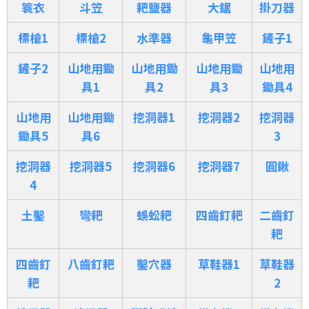
簑衣
斗笠
耙鹽器
大鋸
掛刀器
標槍1
標槍2
水準器
龜甲笠
鏟子1
鏟子2
山地用鋤
山地用鋤
山地用鋤
山地用
具1
具2
具3
鋤具4
山地用
山地用鋤
挖洞器1
挖洞器2
挖洞器
鋤具5
具6
3
挖洞器
挖洞器5
挖洞器6
挖洞器7
圓鍬
4
土鑿
彎耙
蜈蚣耙
四齒釘耙
二齒釘
耙
四齒釘
八齒釘耙
鑿穴器
草鞋器1
草鞋器
耙
2