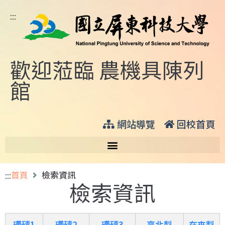
:::
歡迎蒞臨 農機具陳列
館
網站導覽
回校首頁
:::
首頁
檢索資訊
檢索資訊
磱碡1
磱碡2
磱碡3
高北犁
在來犁