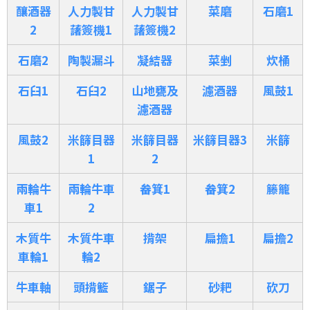
釀酒器
人力製甘
人力製甘
菜磨
石磨1
2
藷簽機1
藷簽機2
石磨2
陶製漏斗
凝結器
菜剉
炊桶
石臼1
石臼2
山地甕及
濾酒器
風鼓1
濾酒器
風鼓2
米篩目器
米篩目器
米篩目器3
米篩
1
2
兩輪牛
兩輪牛車
畚箕1
畚箕2
籐籠
車1
2
木質牛
木質牛車
揹架
扁擔1
扁擔2
車輪1
輪2
牛車軸
頭揹籃
鋸子
砂耙
砍刀