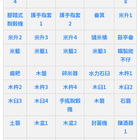
4
8
腳踏式
護手指套
護手指套
畚箕
米升1
脫榖機
1
2
米升2
米升3
米升4
儲米桶
鼓亭畚
米籃
米籃1
米籃2
米籃3
鐵製爬
不仔
齒耙
木盤
碎米器
水力石臼
木杵1
木杵2
木杵3
木杵4
木臼1
木臼2
木臼3
木臼4
手搖脫穀
木礱
石礱
機
土礱
木盆1
木盆2
封蓋機
釀酒器
1