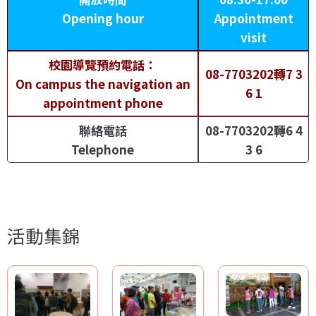
Opening hour
Appointment
visit
校園導覽預約電話：
08-7703202轉7 3
On campus the navigation an
6 1
appointment phone
聯絡電話
08-7703202轉6 4
Telephone
3 6
活動集錦