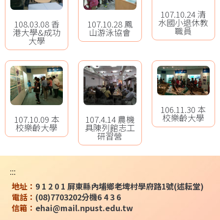
107.10.24 清
水國小退休教
108.03.08 香
107.10.28 鳳
職員
港大學&成功
山游泳協會
大學
106.11.30 本
校樂齡大學
107.10.09 本
107.4.14 農機
校樂齡大學
具陳列館志工
研習營
:::
地址：
9 1 2 0 1 屏東縣內埔鄉老埤村學府路1號(述耘堂)
電話：
(08)7703202分機6 4 3 6
信箱：
ehai@mail.npust.edu.tw